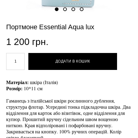
Портмоне Essential Aqua lux
1 200 грн.
ДОДАТИ В КОШИК
Матеріал:
шкіра (Італія)
Розмір:
10*11 см
Гаманець з італійської шкіри рослинного дублення,
структура флотар. Усередині тонка підкладочна шкіра. Два
відділення для карток або візитівок, одне відділення для
купюр. Прошитий вручну сідельним швом вощеною
ниткою. Края відполіровані і пофарбовані вручну.
Закривається на кнопку. 100% ручних операцій. Колір
світло-блакитний.