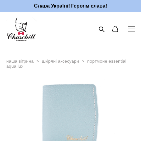
Слава Україні! Героям слава!
наша вітрина
>
шкіряні аксесуари
>
портмоне essential
aqua lux