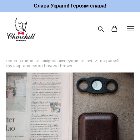
Слава Україні! Героям слава!
наша вітрина
>
шкіряні аксесуари
>
всі
>
шкіряний
футляр для сигар havana brown