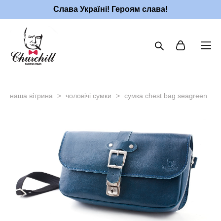
Слава Україні! Героям слава!
наша вітрина
>
чоловічі сумки
>
сумка chest bag seagreen