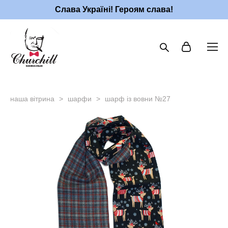
Слава Україні! Героям слава!
наша вітрина
>
шарфи
>
шарф із вовни №27