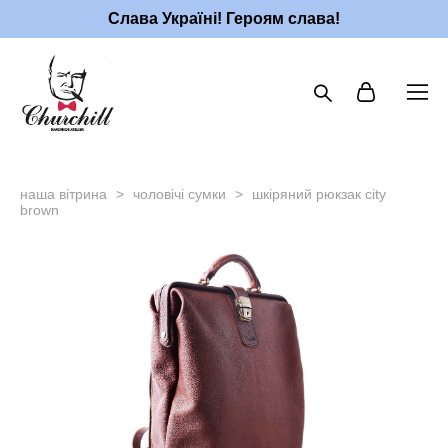
Слава Україні! Героям слава!
наша вітрина
>
чоловічі сумки
>
шкіряний рюкзак city
brown