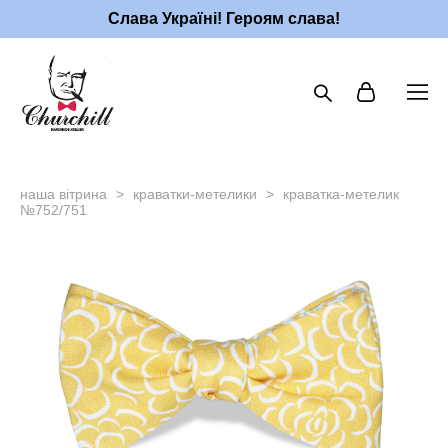
Слава Україні! Героям слава!
наша вітрина
>
краватки-метелики
>
краватка-метелик
№752/751