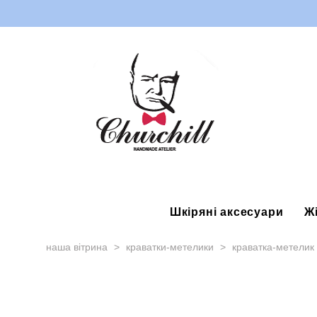
Шкіряні аксесуари
Ж
наша вітрина
>
краватки-метелики
>
краватка-метелик