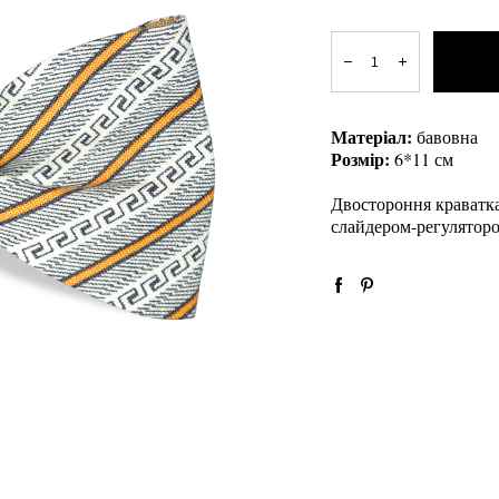
Матеріал:
бавовна
Розмір:
6*11 см
Двостороння краватка
слайдером-регуляторо