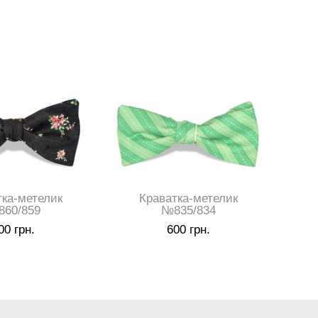
тка-метелик
Краватка-метелик
60/859
№835/834
00 грн.
600 грн.