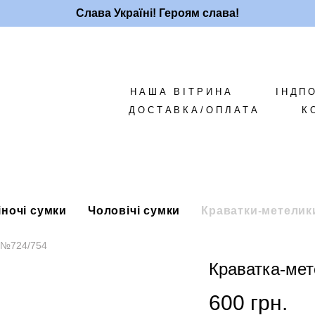
Слава Україні! Героям слава!
НАША ВІТРИНА
ІНДП
ДОСТАВКА/ОПЛАТА
К
іночі сумки
Чоловічі сумки
Краватки-метелик
 №724/754
Краватка-ме
600 грн.