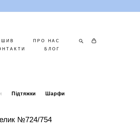
ОШИВ
ПРО НАС
ОНТАКТИ
БЛОГ
и
Підтяжки
Шарфи
телик №724/754